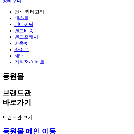
장바구니
전체 카테고리
베스트
디데이딜
밴드배송
밴드프레시
아울렛
라이브
혜택+
기획전·이벤트
동원몰
브랜드관
바로가기
브랜드관 보기
동원몰 메인 이동