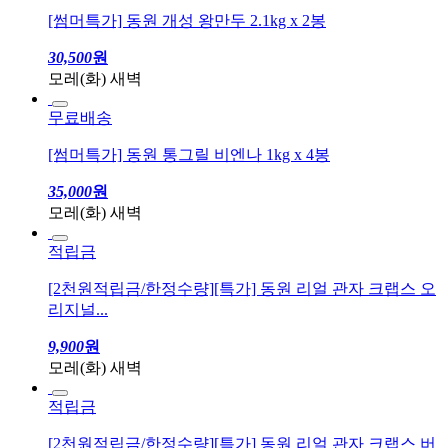
무료배송
[썸머특가] 동원 개성 왕만두 2.1kg x 2봉
30,500
원
모레(화) 새벽
무료배송
[썸머특가] 동원 통그릴 비엔나 1kg x 4봉
35,000
원
모레(화) 새벽
적립금
[2천원적립금/한정수량][특가] 동원 리얼 관자 크랩스 오
리지널...
9,900
원
모레(화) 새벽
적립금