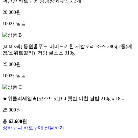
더반찬 바로구운 양념장어덮밥 x 2개
20,000원
100개 남음
[비비s픽] 동원홈푸드 비비드키친 저칼로리 소스 280g 2종(케
첩/스위트칠리)+저당 굴소스 310g
25,000원
100개 남음
★위클리세일★[코스트코] CJ 햇반 이천 쌀밥 210g x 18...
25,000원
총
63,600
원
장바구니
바로구매
선물하기