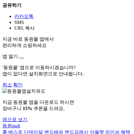
공유하기
카카오톡
SMS
URL 복사
지금 바로 동원몰 앱에서
편리하게 쇼핑하세요
앱 열기
'동원몰' 앱으로 이동하시겠습니까?
앱이 없다면 설치화면으로 안내됩니다.
취소
확인
지금 동원몰 앱을 다운로드 하시면
장바구니
15%
쿠폰을 드려요.
앱으로 보기
동원mall
홈
베스트
디데이딜
밴드배송
밴드프레시
아울렛
라이브
혜택