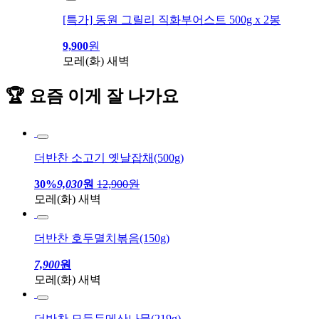
[특가] 동원 그릴리 직화부어스트 500g x 2봉
9,900
원
모레(화) 새벽
🏆 요즘 이게 잘 나가요
더반찬 소고기 옛날잡채(500g)
30%
9,030
원
12,900원
모레(화) 새벽
더반찬 호두멸치볶음(150g)
7,900
원
모레(화) 새벽