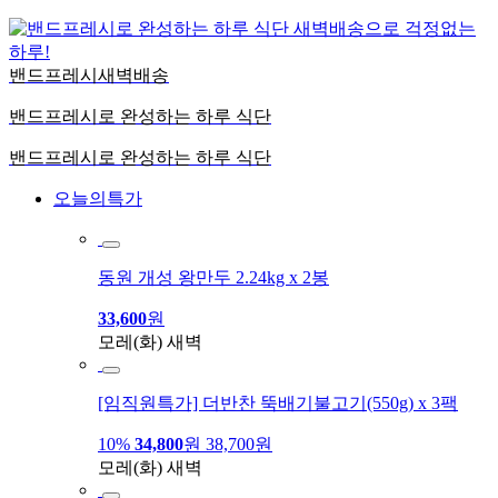
밴드프레시
새벽배송
밴드프레시로 완성하는
하루 식단
밴드프레시로 완성하는 하루 식단
오늘의특가
동원 개성 왕만두 2.24kg x 2봉
33,600
원
모레(화) 새벽
[임직원특가] 더반찬 뚝배기불고기(550g) x 3팩
10%
34,800
원
38,700원
모레(화) 새벽