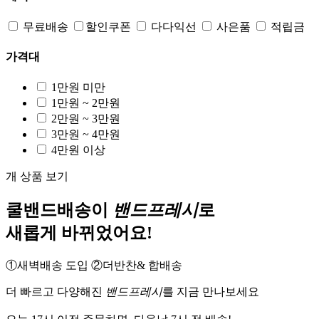
혜택
무료배송
할인쿠폰
다다익선
사은품
적립금
가격대
1만원 미만
1만원 ~ 2만원
2만원 ~ 3만원
3만원 ~ 4만원
4만원 이상
개 상품 보기
쿨밴드배송이
밴드프레시
로
새롭게 바뀌었어요!
①새벽배송
도입
②더반찬& 합배송
더 빠르고 다양해진
밴드프레시
를 지금 만나보세요