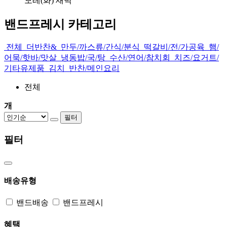
63,600
원
모레(화) 새벽
밴드프레시 카테고리
전체
더반찬&
만두/까스류/간식/분식
떡갈비/전/가공육
햄/
어묵/핫바/맛살
냉동밥/국/탕
수산/연어/참치회
치즈/요거트/
기타유제품
김치
반찬/메인요리
전체
개
필터
필터
배송유형
밴드배송
밴드프레시