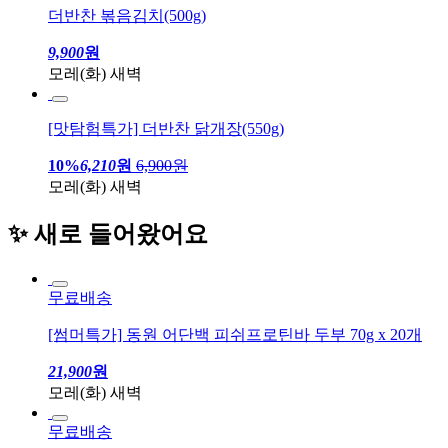
더반찬 볶음김치(500g)
9,900
원
모레(화) 새벽
[맛탐험특가] 더반찬 닭개장(550g)
10%
6,210
원
6,900원
모레(화) 새벽
✨ 새로 들어왔어요
무료배송
[썸머특가] 동원 어단백 피쉬프로틴바 두부 70g x 20개
21,900
원
모레(화) 새벽