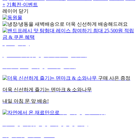
+
기획전·이벤트
레이어 닫기
5,000원 쿠폰
밴드프레시 맛 탐험대
레이스 참여하기
최대 25,500원 적립금 & 쿠폰 혜택
구매 사은 증정
더욱 신선하게 즐기는
덴마크 & 소와나무
내일 아침 문 앞 배송!
무첨가물
원재료의맛
재료 본연의 맛을 살린
더반찬 클린라벨
자연에서 온 재료만으로