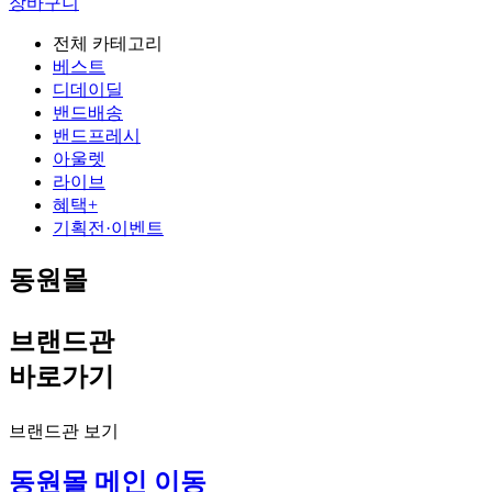
장바구니
전체 카테고리
베스트
디데이딜
밴드배송
밴드프레시
아울렛
라이브
혜택+
기획전·이벤트
동원몰
브랜드관
바로가기
브랜드관 보기
동원몰 메인 이동