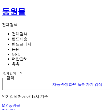
동원몰
전체검색
전체검색
밴드배송
밴드프레시
동원
GNC
더반찬&
츄츄
검색
자동완성 화면 들어가기
검색
인기검색어
08.07 18시 기준
MY동원몰