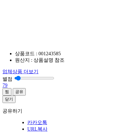
상품코드 : 001243585
원산지 : 상품설명 참조
업체상품 더보기
별점
79
찜
공유
닫기
공유하기
카카오톡
URL복사