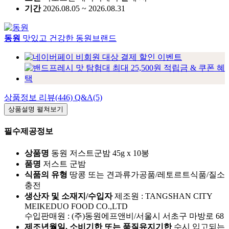
기간
2026.08.05 ~ 2026.08.31
동원
맛있고 건강한 동원브랜드
상품정보
리뷰(446)
Q&A(5)
상품설명
펼쳐보기
필수제공정보
상품명
동원 저스트군밤 45g x 10봉
품명
저스트 군밤
식품의 유형
땅콩 또는 견과류가공품/레토르트식품/질소
충전
생산자 및 소재지/수입자
제조원 : TANGSHAN CITY
MEIKEDUO FOOD CO.,LTD
수입판매원 : (주)동원에프앤비/서울시 서초구 마방로 68
제조년월일, 소비기한 또는 품질유지기한
수시 입고되는