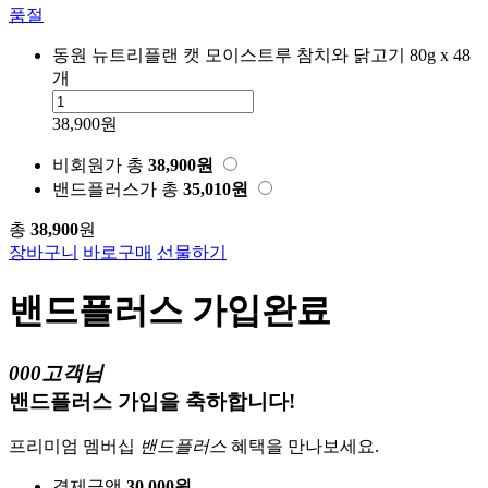
품절
동원 뉴트리플랜 캣 모이스트루 참치와 닭고기 80g x 48
개
38,900원
비회원가
총
38,900
원
밴드플러스가
총
35,010
원
총
38,900
원
장바구니
바로구매
선물하기
밴드플러스 가입완료
000고객님
밴드플러스 가입을 축하합니다!
프리미엄 멤버십
밴드플러스
혜택을 만나보세요.
결제금액
30,000원