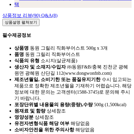
상품정보
리뷰(90)
Q&A(8)
상품설명
펼쳐보기
필수제공정보
상품명
동원 그릴리 직화부어스트 500g x 3개
품명
동원 그릴리 직화부어스트
식품의 유형
소시지(살균제품)
생산자 및 소재지/수입자
㈜동원F&B/충북 진천군 광혜
원면 광혜원 산단길 112(www.dongwonfnb.com)
제조년월일, 소비기한 또는 품질유지기한
수시 입고되는
제품으로 정확한 제조년월을 기재하기 어렵습니다. 해당
정보에 대한 문의는 고객센터(1588-3745)로 문의해 주시
기 바랍니다.
포장단위별 내용물의 용량(중량),수량
500g (1,500kcal)
원재료 및 함량
상세참조
영양성분
상세참조
유전자변형식품 해당 여부
해당없음
소비자안전을 위한 주의사항
해당없음