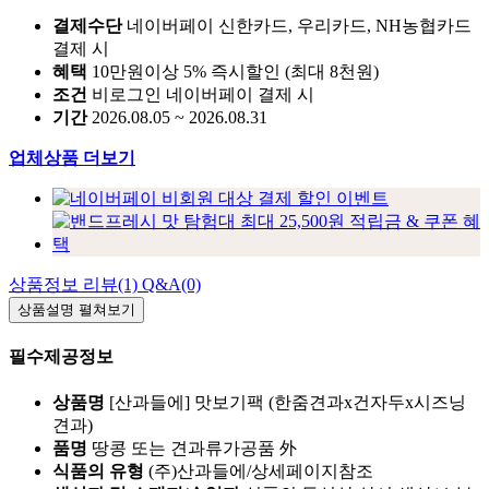
결제수단
네이버페이 신한카드, 우리카드, NH농협카드
결제 시
혜택
10만원이상 5% 즉시할인 (최대 8천원)
조건
비로그인 네이버페이 결제 시
기간
2026.08.05 ~ 2026.08.31
업체상품 더보기
상품정보
리뷰(1)
Q&A(0)
상품설명
펼쳐보기
필수제공정보
상품명
[산과들에] 맛보기팩 (한줌견과x건자두x시즈닝
견과)
품명
땅콩 또는 견과류가공품 外
식품의 유형
(주)산과들에/상세페이지참조