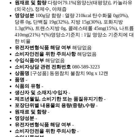
원재료 및 함량
다랑어79.1%[원양산(태평양)], 카놀라유
(외국산), 정제수, 야채즙
영양성분
100g당 함량 : 열량 210kcal 탄수화물 0g(0%),
당류 0g, 단백질 19g(32%), 지방 15g(30%), 포화지방
1.3g(9%), 트랜스지방 0g, 콜레스테롤 45mg(15%), 나트륨
410mg(21%) *(%)영양소기준치 : 1일 영양소 기준치에 대
한 비율
유전자변형식품 해당 여부
해당없음
소비자안전을 위한 주의사항
해당없음
수입식품여부
해당없음
소비자상담 관련 전화번호
080-589-3223
상품명
[구성품] 동원참치 불참치 90g x 12캔
품명
-
식품의 유형
-
생산자 및 소재지/수입자
-
제조년월일, 소비기한 또는 품질유지기한
-
포장단위별 내용물의 용량(중량),수량
-
원재료 및 함량
-
영양성분
-
유전자변형식품 해당 여부
-
소비자안전을 위한 주의사항
-