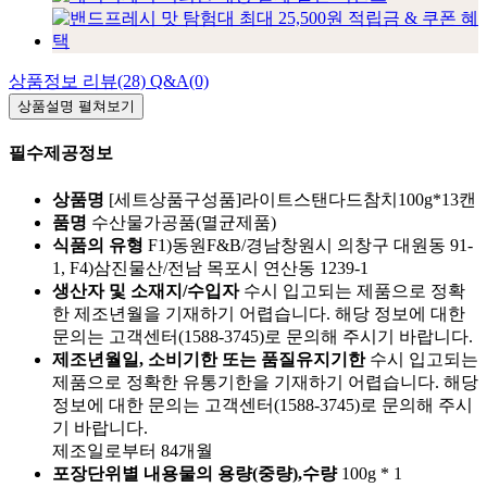
상품정보
리뷰(28)
Q&A(0)
상품설명
펼쳐보기
필수제공정보
상품명
[세트상품구성품]라이트스탠다드참치100g*13캔
품명
수산물가공품(멸균제품)
식품의 유형
F1)동원F&B/경남창원시 의창구 대원동 91-
1, F4)삼진물산/전남 목포시 연산동 1239-1
생산자 및 소재지/수입자
수시 입고되는 제품으로 정확
한 제조년월을 기재하기 어렵습니다. 해당 정보에 대한
문의는 고객센터(1588-3745)로 문의해 주시기 바랍니다.
제조년월일, 소비기한 또는 품질유지기한
수시 입고되는
제품으로 정확한 유통기한을 기재하기 어렵습니다. 해당
정보에 대한 문의는 고객센터(1588-3745)로 문의해 주시
기 바랍니다.
제조일로부터 84개월
포장단위별 내용물의 용량(중량),수량
100g * 1