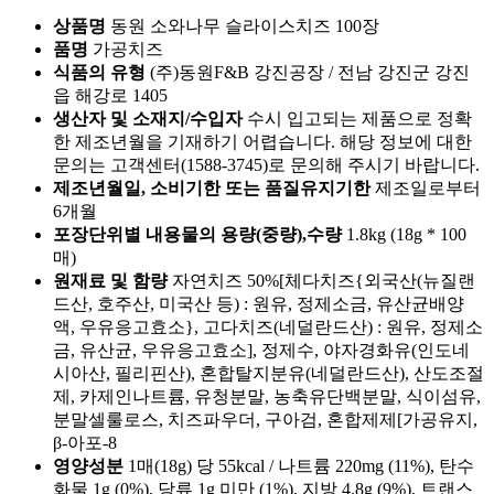
상품명
동원 소와나무 슬라이스치즈 100장
품명
가공치즈
식품의 유형
(주)동원F&B 강진공장 / 전남 강진군 강진
읍 해강로 1405
생산자 및 소재지/수입자
수시 입고되는 제품으로 정확
한 제조년월을 기재하기 어렵습니다. 해당 정보에 대한
문의는 고객센터(1588-3745)로 문의해 주시기 바랍니다.
제조년월일, 소비기한 또는 품질유지기한
제조일로부터
6개월
포장단위별 내용물의 용량(중량),수량
1.8kg (18g * 100
매)
원재료 및 함량
자연치즈 50%[체다치즈{외국산(뉴질랜
드산, 호주산, 미국산 등) : 원유, 정제소금, 유산균배양
액, 우유응고효소}, 고다치즈(네덜란드산) : 원유, 정제소
금, 유산균, 우유응고효소], 정제수, 야자경화유(인도네
시아산, 필리핀산), 혼합탈지분유(네덜란드산), 산도조절
제, 카제인나트륨, 유청분말, 농축유단백분말, 식이섬유,
분말셀룰로스, 치즈파우더, 구아검, 혼합제제[가공유지,
β-아포-8
영양성분
1매(18g) 당 55kcal / 나트륨 220mg (11%), 탄수
화물 1g (0%), 당류 1g 미만 (1%), 지방 4.8g (9%), 트랜스