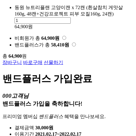
동원 뉴트리플랜 고양이캔 x 72캔 (흰살참치 게맛살
160g, 48캔+건강프로젝트 피부 모질160g, 24캔)
64,900원
비회원가
총
64,900
원
밴드플러스가
총
58,410
원
총
64,900
원
장바구니
바로구매
선물하기
밴드플러스 가입완료
000고객님
밴드플러스 가입을 축하합니다!
프리미엄 멤버십
밴드플러스
혜택을 만나보세요.
결제금액
30,000원
이용기간
2021.02.17~2022.02.17