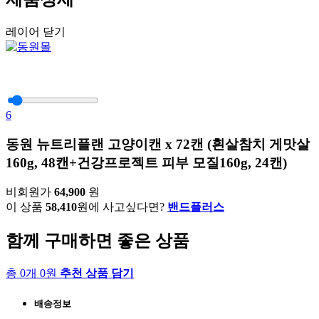
레이어 닫기
6
동원 뉴트리플랜 고양이캔 x 72캔 (흰살참치 게맛살
160g, 48캔+건강프로젝트 피부 모질160g, 24캔)
비회원가
64,900
원
이 상품
58,410
원에 사고싶다면?
밴드플러스
함께 구매하면 좋은 상품
총 0개 0원
추천 상품 담기
배송정보