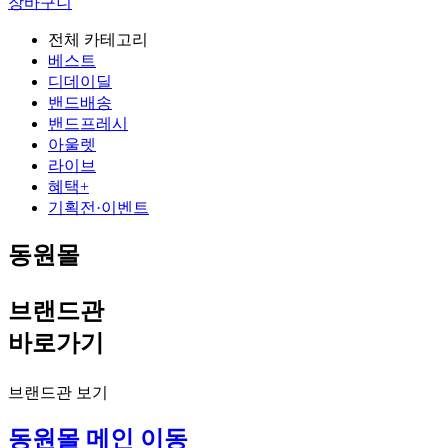
장바구니
전체 카테고리
베스트
디데이딜
밴드배송
밴드프레시
아울렛
라이브
혜택+
기획전·이벤트
동원몰
브랜드관
바로가기
브랜드관 보기
동원몰 메인 이동