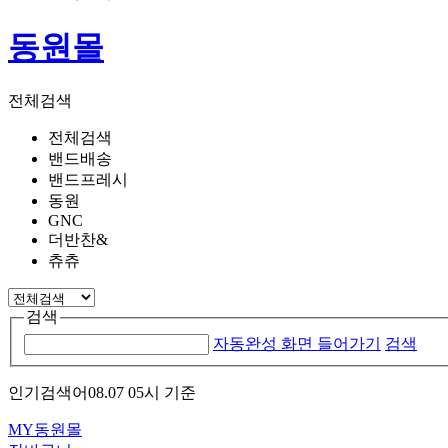
동원몰
전체검색
전체검색
밴드배송
밴드프레시
동원
GNC
더반찬&
츄츄
검색
자동완성 화면 들어가기
검색
인기검색어
08.07 05시 기준
MY동원몰