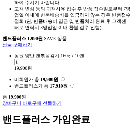
하여 주시기 바랍니다.
고객 변심 등의 귀책사유 접수 후 반품 접수일로부터 7영
업일 이내에 반품배송비를 입금하지 않는 경우 반품접수
철회 (단, 반품배송비 입금 및 반품처리 완료 후 고객센
터로 연락시 3영업일 이내 환불 접수 진행)
밴드플러스 1,990원
SAVE 상품
선물
구매하기
동원 양반 캔볶음김치 160g x 10캔
19,900원
비회원가
총
19,900
원
밴드플러스가
총
17,910
원
총
19,900
원
장바구니
바로구매
선물하기
밴드플러스 가입완료