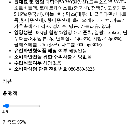
원재료 및 함량
다랑어50.3%(원양산),고추소스25.5%[D-
소르비톨액, 토마토페이스트(중국산), 정백당, 고춧가루
5.16%(중국산), 마늘, 후추믹스(대두), L-글루타민산나트
륨(향미증진제), 향미증진제, 올레오레진？시컴, 파프리
카추출색소], 감자, 정제수, 당근, 카놀라유, 양파
영양성분
100g당 함량 %영양소 기준치, 열량: 125kcal, 탄
수화물: 8g, 당류: 2g, 단백질: 14g(23%), 지방: 4.2g(8%),
콜레스테롤: 25mg(8%), 나트륨: 600mg(30%)
유전자변형식품 해당 여부
해당없음
소비자안전을 위한 주의사항
해당없음
수입식품여부
해당없음
소비자상담 관련 전화번호
080-589-3223
리뷰
총 평점
4.9
만족도 95%