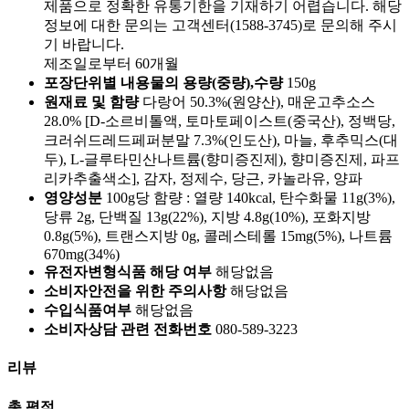
제품으로 정확한 유통기한을 기재하기 어렵습니다. 해당
정보에 대한 문의는 고객센터(1588-3745)로 문의해 주시
기 바랍니다.
제조일로부터 60개월
포장단위별 내용물의 용량(중량),수량
150g
원재료 및 함량
다랑어 50.3%(원양산), 매운고추소스
28.0% [D-소르비톨액, 토마토페이스트(중국산), 정백당,
크러쉬드레드페퍼분말 7.3%(인도산), 마늘, 후추믹스(대
두), L-글루타민산나트륨(향미증진제), 향미증진제, 파프
리카추출색소], 감자, 정제수, 당근, 카놀라유, 양파
영양성분
100g당 함량 : 열량 140kcal, 탄수화물 11g(3%),
당류 2g, 단백질 13g(22%), 지방 4.8g(10%), 포화지방
0.8g(5%), 트랜스지방 0g, 콜레스테롤 15mg(5%), 나트륨
670mg(34%)
유전자변형식품 해당 여부
해당없음
소비자안전을 위한 주의사항
해당없음
수입식품여부
해당없음
소비자상담 관련 전화번호
080-589-3223
리뷰