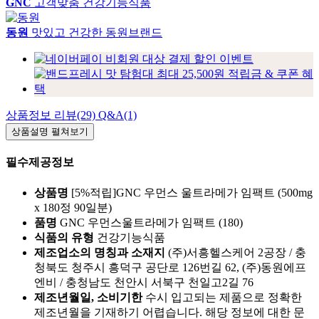
GNC
고객맞춤 건강기능식품
동원
맛있고 건강한 동원브랜드
상품정보
리뷰(29)
Q&A(1)
상품설명
펼쳐보기
필수제공정보
상품명
[5%적립]GNC 우먼스 울트라메가 임팩트 (500mg
x 180정 90일분)
품명
GNC 우먼스울트라메가 임팩트 (180)
식품의 유형
건강기능식품
제조업소의 명칭과 소재지
(주)서흥헬스케어 2공장 / 충
청북도 청주시 흥덕구 공단로 126번길 62, (주)동원에프
엔비 / 충청남도 천안시 서북구 천일고2길 76
제조년월일, 소비기한
수시 입고되는 제품으로 정확한
제조년월을 기재하기 어렵습니다. 해당 정보에 대한 문