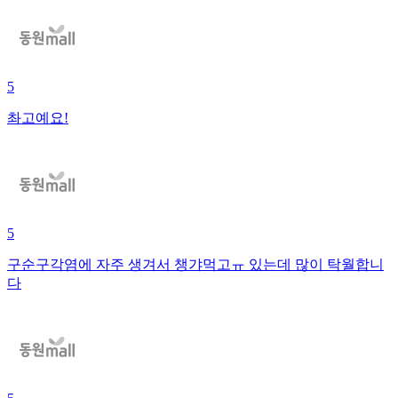
5
촤고예요!
5
구순구각염에 자주 생겨서 챙갸먹고ㅠ 있는데 많이 탁월합니
다