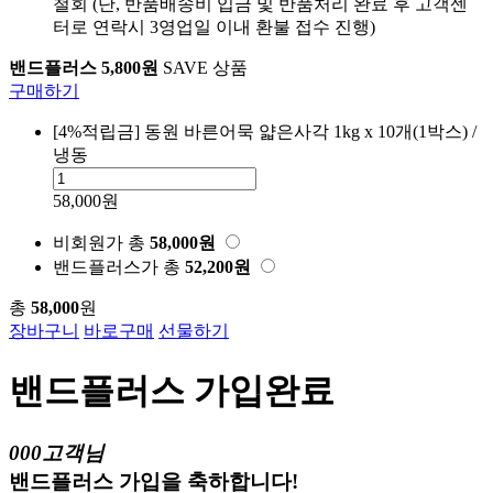
철회 (단, 반품배송비 입금 및 반품처리 완료 후 고객센
터로 연락시 3영업일 이내 환불 접수 진행)
밴드플러스 5,800원
SAVE 상품
구매하기
[4%적립금] 동원 바른어묵 얇은사각 1kg x 10개(1박스) /
냉동
58,000원
비회원가
총
58,000
원
밴드플러스가
총
52,200
원
총
58,000
원
장바구니
바로구매
선물하기
밴드플러스 가입완료
000고객님
밴드플러스 가입을 축하합니다!