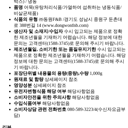
박스) / 냉동
품명
어묵(유탕처리식품/가열하여 섭취하는 냉동식품/
비살균제품)
식품의 유형
㈜동원F&B /경기도 성남시 중원구 둔촌대
로 388번길 14 (www.dongwonfnb.com)
생산자 및 소재지/수입자
수시 입고되는 제품으로 정확
한 제조년월을 기재하기 어렵습니다. 해당 정보에 대한
문의는 고객센터(1588-3745)로 문의해 주시기 바랍니다.
제조년월일, 소비기한 또는 품질유지기한
수시 입고되는
제품으로 정확한 제조년월을 기재하기 어렵습니다. 해당
정보에 대한 문의는 고객센터(1588-3745)로 문의해 주시
기 바랍니다.
포장단위별 내용물의 용량(중량),수량
1,000g
원재료 및 함량
상세페이지 참조
영양성분
상세페이지 참조
유전자변형식품 해당 여부
해당사항없음
소비자안전을 위한 주의사항
해당사항없음
수입식품여부
해당사항없음
소비자상담 관련 전화번호
080-589-3223/4(수신자요금부
담)
리뷰