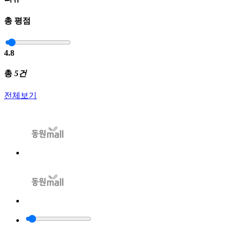
총 평점
4.8
총
5건
전체보기