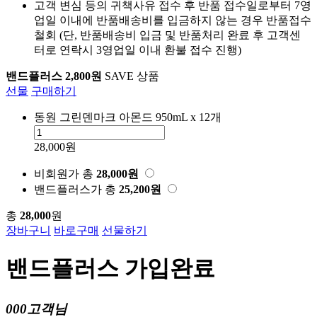
고객 변심 등의 귀책사유 접수 후 반품 접수일로부터 7영
업일 이내에 반품배송비를 입금하지 않는 경우 반품접수
철회 (단, 반품배송비 입금 및 반품처리 완료 후 고객센
터로 연락시 3영업일 이내 환불 접수 진행)
밴드플러스 2,800원
SAVE 상품
선물
구매하기
동원 그린덴마크 아몬드 950mL x 12개
28,000원
비회원가
총
28,000
원
밴드플러스가
총
25,200
원
총
28,000
원
장바구니
바로구매
선물하기
밴드플러스 가입완료
000고객님