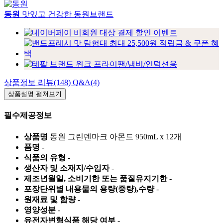
동원
맛있고 건강한 동원브랜드
상품정보
리뷰(148)
Q&A(4)
상품설명
펼쳐보기
필수제공정보
상품명
동원 그린덴마크 아몬드 950mL x 12개
품명
-
식품의 유형
-
생산자 및 소재지/수입자
-
제조년월일, 소비기한 또는 품질유지기한
-
포장단위별 내용물의 용량(중량),수량
-
원재료 및 함량
-
영양성분
-
유전자변형식품 해당 여부
-