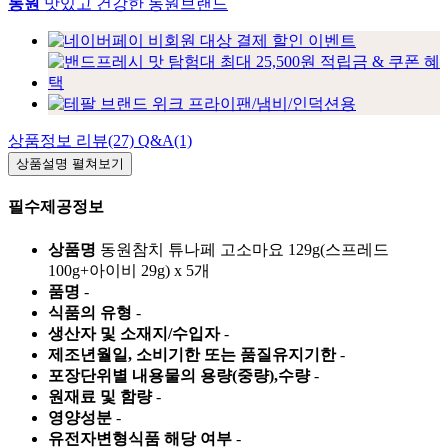
동원
맛있고 건강한 동원브랜드
상품정보
리뷰(27)
Q&A(1)
상품설명
펼쳐보기
필수제공정보
상품명
동원참치 튜나페 고소마요 129g(스프레드
100g+아이비 29g) x 5개
품명
-
식품의 유형
-
생산자 및 소재지/수입자
-
제조년월일, 소비기한 또는 품질유지기한
-
포장단위별 내용물의 용량(중량),수량
-
원재료 및 함량
-
영양성분
-
유전자변형식품 해당 여부
-