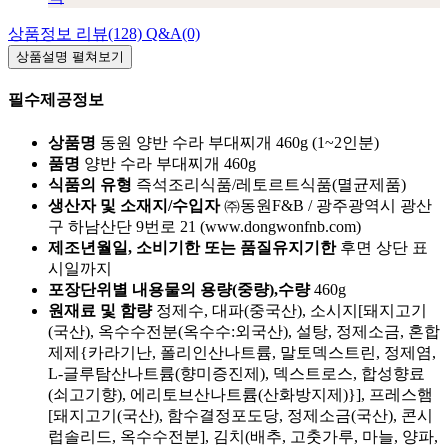
상품정보
리뷰(128)
Q&A(0)
상품설명
펼쳐보기
필수제공정보
상품명
동원 양반 수라 부대찌개 460g (1~2인분)
품명
양반 수라 부대찌개 460g
식품의 유형
즉석조리식품/레토르트식품(멸균제품)
생산자 및 소재지/수입자
㈜동원F&B / 광주광역시 광산
구 하남산단 9번로 21 (www.dongwonfnb.com)
제조년월일, 소비기한 또는 품질유지기한
후면 상단 표
시일까지
포장단위별 내용물의 용량(중량),수량
460g
원재료 및 함량
정제수, 대파(중국산), 소시지[돼지고기
(국산), 옥수수전분(옥수수:외국산), 설탕, 정제소금, 혼합
제제{카라기난, 폴리인산나트륨, 말토덱스트린, 정제염,
L-글루탐산나트륨(향미증진제), 덱스트로스, 합성향료
(쇠고기향), 에리토브산나트륨(산화방지제)}], 프레스햄
[돼지고기(국산), 함수결정포도당, 정제소금(국산), 콘시
럽솔리드, 옥수수전분], 김치(배추, 고춧가루, 마늘, 양파,