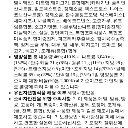
멸치액젓), 미트햄[돼지고기, 혼합제제(카라기난, 폴리인
산나트륨, 말토덱스트린, 정제소금, 덱스토로스, L-아스
코브산나트륨), 정제소금, 함수결정포도당, 믹스베이스],
체다치즈-J, 사골엑기스, 베이크드빈스, 고춧가루, 유크
림혼합분, 소고기맛분, L-글루탐산나트륨(향미증진제),
마늘엑기스, 설탕, 햄맛엑기스, 복합조미식품A, 복합조
미식품B, 향미증진제, 파프리카추출색소, 참치육수농축
액, 정제소금 우유, 대두, 밀, 새우, 돼지고기, 토마토, 닭
고기, 쇠고기, 조개류(홍합) 함유
영양성분
총 내용량 460g 410 Kcal 나트륨 3,040 mg
(152%) / 탄수화물 21 g (6%) / 당류 11 g (11%) / 지방 28 g
(52%) / 트랜스지방 0.5 g미만 / 포화지방 14 g(93%) / 콜레
스테롤 65 mg (22%) / 단백질 19 g (35%) 1일 영양성분 기
준치에 대한 비율(%)은 2,000Kcal 기준이므로 개인의 필
요 열량에 따라 다를 수 있습니다.
유전자변형식품 해당 여부
해당사항없음
소비자안전을 위한 주의사항
？ 이 제품은 메밀, 알류, 땅
콩, 고등어, 게, 복숭아, 아황산류, 호두, 오징어, 조개류,
(굴, 전복, 홍합), 잣을 사용한 제품과 같은 제조시설에서
제조하고 있습니다. ？ 보관방법 : 직사광선을 피해 서늘
하고 건조한 실온에 보관하십시오. ？ 포장재 절취선에