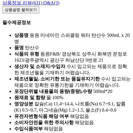
상품정보
리뷰(631)
Q&A(3)
상품설명
펼쳐보기
필수제공정보
상품명
동원 미네마인 스파클링 워터 탄산수 500mL x 20
병
품명
탄산수
식품의 유형
동원F&B/ 경상북도 상주시 화북면 문정로
1623/광주광역시 광산구 하남산단 9번로 21
생산자 및 소재지/수입자
수시 입고되는 제품으로 정확
한 제조년월을 기재하기 어렵습니다.
제조년월일, 소비기한 또는 품질유지기한
수시 입고되는
제품으로 정확한 유통기한을 기재하기 어렵습니다.
포장단위별 내용물의 용량(중량),수량
500ml*20
원재료 및 함량
물 100%
영양성분
칼슘(Ca) 11.4~14.4, 나트륨(Na) 6.7~9.1, 칼륨
(K) 0.5~0.7, 마그네슘(Mg) 1.2~1.5, 불소(F) 0.4~0.6
유전자변형식품 해당 여부
해당없음
소비자안전을 위한 주의사항
해당없음
수입식품여부
해당없음