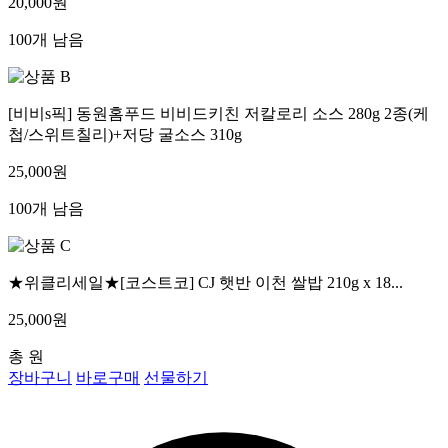
20,000원
100개 남음
[비비s픽] 동원홈푸드 비비드키친 저칼로리 소스 280g 2종(케
첩/스위트칠리)+저당 굴소스 310g
25,000원
100개 남음
★위클리세일★[코스트코] CJ 햇반 이천 쌀밥 210g x 18...
25,000원
총
원
장바구니
바로구매
선물하기